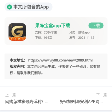
本文所包含的App
#
果冻宝盒app下载
下载
支持：
安卓/苹果
分类：
赚钱app
下载：
966次
发布：
2021-11-12
本文地址：
https://www.viy88.com/view/2089.html
版权声明：
本文内容由ai生成，作者做了一些修改，如有侵
权，请联系我们删除。
上一篇
下一篇
网购怎样拿最高返利？高佣联盟查隐藏优惠券+自购返现提现全流程实测
好省短剧与安利APP购物返利靠谱吗？淘宝京东领券返现及短剧分享赚佣金实测对比