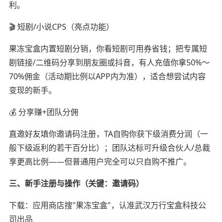
利。
🎬 短剧/小说CPS（亮点功能）
果冻宝盒内置短剧分销，你看短剧可用券省钱；把专属短
剧链接/二维码分享到朋友圈或抖音，有人充值你拿50%～
70%佣金（活动期比例以APP内为准），适合想尝试内容
变现的新手。
💰 分享赚+团队分佣
直邀好友填你邀请码注册，TA自购你获下级消费分润（一
般下级返利的若干百分比）；团队达标可升级合伙人/总裁
享更高比例——但普通用户完全可以只自购不推广。
三、新手注册与操作（关键：邀请码）
下载：应用商店搜"果冻宝盒"，认准武汉万行宝盒科技公
司出品