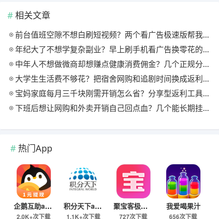
相关文章
前台值班空隙不想白刷短视频？两个看广告极速版帮我月回血三百块
年纪大了不想学复杂副业？早上刷手机看广告换零花的两个极速版用法
中年人不想做微商却想赚点健康消费佣金？几个正规分享式返利平台排位
大学生生活费不够花？把宿舍网购和追剧时间换成返利零钱的方法
宝妈家庭每月三千块刚需开销怎么省？分享型返利工具这样搭最舒服
下班后想让网购和外卖开销自己回点血？几个能长期挂机的返利入口实测
热门App
企鹅互助app
积分天下app
聚宝客极速版
我爱喝果汁
2.0K+次下载
1.1K+次下载
727次下载
656次下载