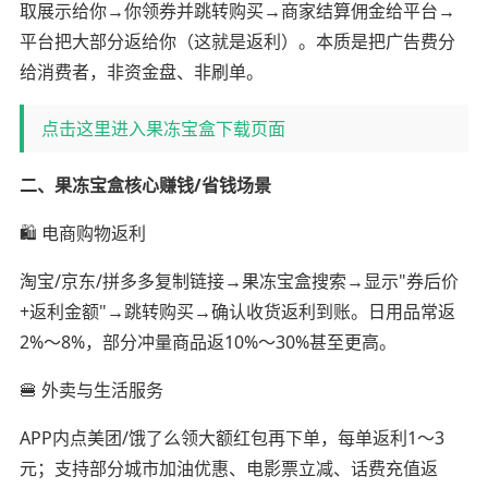
取展示给你→你领券并跳转购买→商家结算佣金给平台→
平台把大部分返给你（这就是返利）。本质是把广告费分
给消费者，非资金盘、非刷单。
点击这里进入果冻宝盒下载页面
二、果冻宝盒核心赚钱/省钱场景
🛍️ 电商购物返利
淘宝/京东/拼多多复制链接→果冻宝盒搜索→显示"券后价
+返利金额"→跳转购买→确认收货返利到账。日用品常返
2%～8%，部分冲量商品返10%～30%甚至更高。
🍔 外卖与生活服务
APP内点美团/饿了么领大额红包再下单，每单返利1～3
元；支持部分城市加油优惠、电影票立减、话费充值返