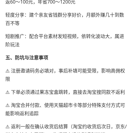
返60～100元，年省700～1200元
轻度分享：建个亲友省钱群分享好价，月额外赚几十到数
百不等
短剧推广：配合平台素材发短视频，依转化波动大，属进
阶玩法
五、防坑与注意事项
⚠️ 注册邀请码务必填对，事后补填可能受限，影响高佣权
限
⚠️ 下单必须通过果冻宝盒跳转，直接去淘宝搜同款不返利
⚠️ 淘宝合并付款、使用天猫超市卡等部分特殊支付方式可
能影响返利追踪
⚠️ 返利一般在确认收货后结算（淘宝约收货后次日，京东/