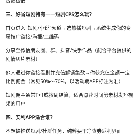
费或极低
三、好省短剧特有——短剧CPS怎么玩？
首页进入"短剧/小说"频道→选热播短剧→系统生成你的专
属推广链接/海报/二维码
分享至微信朋友圈、群、抖音/快手作品（配合平台提供的
剧情切片素材）
他人通过你链接看剧并充值解锁集数→你获充值金额一定
比例佣金（常见50%～70%，以活动期APP标注为准）
短剧佣金通常T+1或按周结算，适合愿花时间剪素材发短视
频的用户
四、安利APP适合谁？
不想被推送短剧/社群任务，纯粹要干净查券返利界面