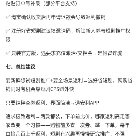
粘贴订单号补录（部分平台支持）
✅ 淘宝确认收货后再申请退款会导致返利撤销
✅ 注册好省短剧建议填邀请码，解锁新人券与短剧推广权
限
✅ 只装官方版，遇要求充值激活/交押金→是假冒诈骗
七、总结建议
爱新鲜想试短剧推广+要全场景返利→选好省短剧，网购省
钱同时有机会靠短剧CPS赚外快
只要纯粹查券返利、界面简洁→选安利APP
追求极致返利→两款都装，下单前比价，哪家返利高走哪
家改变一个习惯——购物前多查一次券、跳一下单，每年
白捡几百上千返利，短剧有兴趣再慢慢研究推广，不强