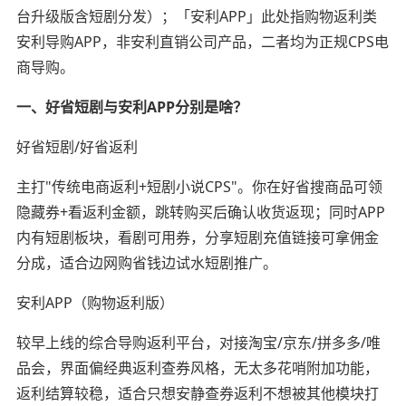
台升级版含短剧分发）；「安利APP」此处指购物返利类
安利导购APP，非安利直销公司产品，二者均为正规CPS电
商导购。
一、好省短剧与安利APP分别是啥？
好省短剧/好省返利
主打"传统电商返利+短剧小说CPS"。你在好省搜商品可领
隐藏券+看返利金额，跳转购买后确认收货返现；同时APP
内有短剧板块，看剧可用券，分享短剧充值链接可拿佣金
分成，适合边网购省钱边试水短剧推广。
安利APP（购物返利版）
较早上线的综合导购返利平台，对接淘宝/京东/拼多多/唯
品会，界面偏经典返利查券风格，无太多花哨附加功能，
返利结算较稳，适合只想安静查券返利不想被其他模块打