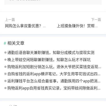
上一篇
下一篇
网购怎么拿双重优惠？果冻宝盒隐藏券叠加返利及邀请升级分佣机制详解
上班摸鱼赚外快！赏帮赚做试玩点赞任务日赚几十元
相关文章
通勤后语音聊天兼职赚钱，知聊分成模式与提现实测
晚上带娃空闲陪聊兼职赚钱，知聊怎么玩才不踩坑
购物返利加短剧分销怎么玩，退休大爷把买菜钱变返现的慢节奏法
自购省钱的返利app横评笔记，大学生用零花钱试出四款能提现的
返利赚钱平台怎么组合最省事，通勤族用四个app把消费变现金流
购物返利app自用省钱真实记录，宝妈带娃间隙做返利赚钱的日常