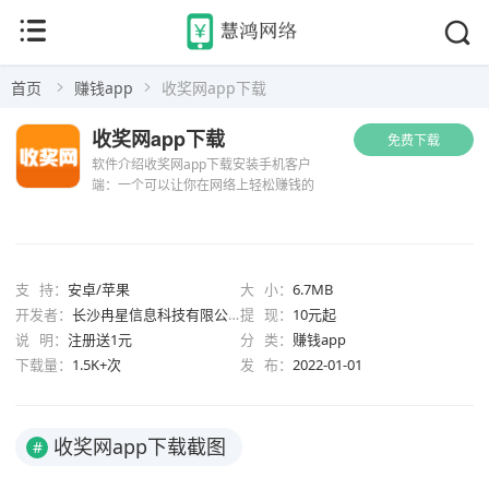
首页
赚钱app
收奖网app下载
收奖网app下载
免费下载
软件介绍收奖网app下载安装手机客户
端：一个可以让你在网络上轻松赚钱的
手机客户端，只需在手机上完成各种网
络调查问卷活动，就能获得相应的奖
励。还能参与平台的有奖活动赚积分，
赢话费和购物返利优惠哦！收奖网...
支 持：
安卓/苹果
大 小：
6.7MB
开发者：
长沙冉星信息科技有限公司
提 现：
10元起
说 明：
注册送1元
分 类：
赚钱app
下载量：
1.5K+次
发 布：
2022-01-01
收奖网app下载截图
#