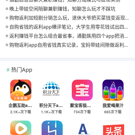
晚上带娃空闲陪聊兼职赚钱，知聊怎么玩才不踩坑
购物返利加短剧分销怎么玩，退休大爷把买菜钱变返现的慢节奏法
自购省钱的返利app横评笔记，大学生用零花钱试出四款能提现的
返利赚钱平台怎么组合最省事，通勤族用四个app把消费变现金流
购物返利app自用省钱真实记录，宝妈带娃间隙做返利赚钱的日常
热门App
企鹅互助app
积分天下app
聚宝客极速版
我爱喝果汁
2.1K+次下载
1.1K+次下载
734次下载
665次下载