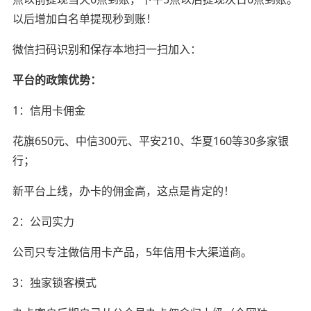
以后增加白名单提现秒到账！
微信扫码识别和保存本地扫一扫加入：
平台的政策优势：
1：信用卡佣金
花旗650元、中信300元、平安210、华夏160等30多家银
行；
新平台上线，办卡的佣金高，这点是肯定的！
2：公司实力
公司只专注做信用卡产品，5年信用卡大渠道商。
3：独家锁客模式