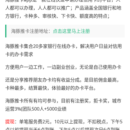
人都可以办理，人人都可以推广；产品涵盖全国银行和地
方银行，卡种多、审核快、下卡快、额度高的特点；
海豚推卡注册地址：
点击这里马上注册
海豚推卡集合20多家银行在线办卡，解决用户日益对信用
卡的办卡需求
方便用户一边工作，一边副业创业，无论是自己使用办卡
还是分享推荐朋友办卡均有收益分成。是目前佣金最高，
卡种最多，结算最快，体验最好的办卡平台。
海豚推卡所有有均可参与，目前有注册奖，拒卡奖，城市
运营3%(团队500人+5000业绩
提现
：单笔服务费2元，10元以上提现，不扣税点，下午5
点以前提现当天6点到账，下午5点以后提现次日6点到账。