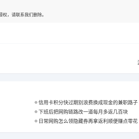
有侵权，请联系我们删除。
信用卡积分快过期别浪费换成现金的兼职路子
下班后把网购链路改一道每月多返几百块
日常网购怎么领隐藏券再拿返利顺便赚点零花