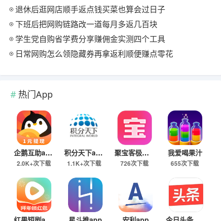
退休后逛网店顺手返点钱买菜也算会过日子
下班后把网购链路改一道每月多返几百块
学生党自购省学费分享赚佣金实测四个工具
日常网购怎么领隐藏券再拿返利顺便赚点零花
热门App
企鹅互助app
积分天下app
聚宝客极速版
我爱喝果汁
2.0K+次下载
1.1K+次下载
726次下载
655次下载
红果短剧app
星斗推app
安利app
今日头条极速版下载