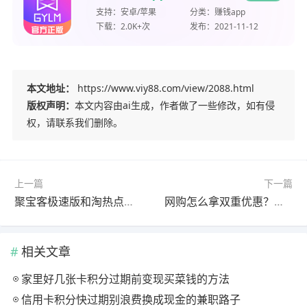
支持：
安卓/苹果
分类：
赚钱app
下载：
2.0K+次
发布：
2021-11-12
本文地址：
https://www.viy88.com/view/2088.html
版权声明：
本文内容由ai生成，作者做了一些修改，如有侵
权，请联系我们删除。
上一篇
下一篇
聚宝客极速版和淘热点极速版哪个好赚？看广告红包群+升团长20%分佣全解析
网购怎么拿双重优惠？果冻宝盒隐藏券叠加返利及邀请升级分佣机制详解
相关文章
家里好几张卡积分过期前变现买菜钱的方法
信用卡积分快过期别浪费换成现金的兼职路子