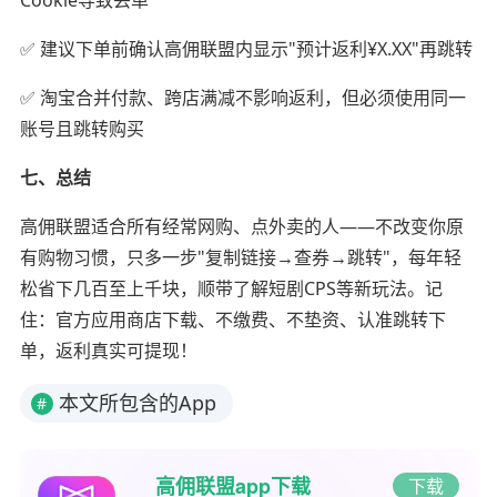
Cookie导致丢单
✅ 建议下单前确认高佣联盟内显示"预计返利¥X.XX"再跳转
✅ 淘宝合并付款、跨店满减不影响返利，但必须使用同一
账号且跳转购买
七、总结
高佣联盟适合所有经常网购、点外卖的人——不改变你原
有购物习惯，只多一步"复制链接→查券→跳转"，每年轻
松省下几百至上千块，顺带了解短剧CPS等新玩法。记
住：官方应用商店下载、不缴费、不垫资、认准跳转下
单，返利真实可提现！
本文所包含的App
#
高佣联盟app下载
下载