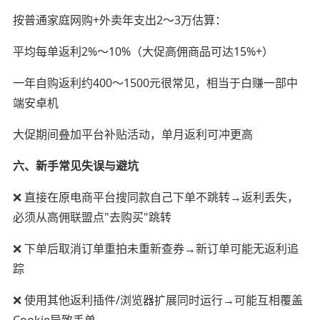
按普通家庭网购+外卖年支出2～3万估算：
平均每单返利2%～10%（大促高佣商品可达15%+）
一年自购返利约400～1500元很常见，相当于白赚一部中
端安卓机
大促期间叠加平台补贴活动，单月返利可冲更高
六、新手常见失误与避坑
❌ 直接在原电商平台搜同款自己下单不跳转→返利丢失，
必须从高佣联盟点"去购买"跳转
❌ 下单后取消订单重拍未重新查券→新订单可能无返利追
踪
❌ 使用其他返利插件/浏览器扩展同时运行→可能互相覆盖