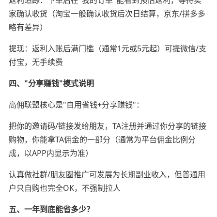
返利追踪：下单后在"我的订单"能看到预估返利，等待卖
家确认收货（淘宝一般确认收货后次日结算，京东/拼多多
略有差异）
提现：返利入账后满门槛（通常1元或5元起）可提微信/支
付宝，无手续费
四、"分享赚钱"模式说明
高佣联盟核心是"自用省钱+分享赚钱"：
把你的邀请码/链接发给朋友，TA注册并通过你分享的链接
购物，你能拿TA佣金的一部分（通常为平台佣金比例分
成，以APP内显示为准）
认真做社群/朋友圈推广可发展为长期副业收入，但普通用
户只自购也完全OK，不强制拉人
五、一年到底能省多少？