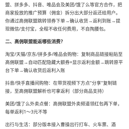
盟、拼多多、抖音、唯品会及美团/饿了么等官方合作，把
商家投放的推广预算（佣金）拆分出大部分返还给用户。
你通过高佣联盟跳转领券下单→确认收货→返利到账→提
现微信/支付宝，全程不收任何费用，不自掏腰包。
二、高佣联盟能返哪些消费？
淘宝/天猫/京东/拼多多/唯品会购物：复制商品链接粘贴至
高佣联盟→自动匹配隐藏大额券+显示返利金额→跳转原平
台下单→确认收货后返利入账
抖音/快手直播间购物：在带货视频下方点"分享"复制链
接，至高佣联盟解析也可拿返利（部分商品支持）
美团/饿了么外卖点餐：高佣联盟外卖频道领红包再下单，
每单返利1～3元不等
出行与生活：部分版本接入曹操出行打车、火车票、酒