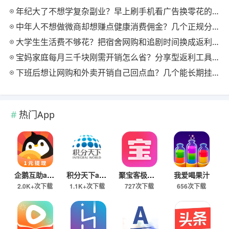
年纪大了不想学复杂副业？早上刷手机看广告换零花的两个极速版用法
中年人不想做微商却想赚点健康消费佣金？几个正规分享式返利平台排位
大学生生活费不够花？把宿舍网购和追剧时间换成返利零钱的方法
宝妈家庭每月三千块刚需开销怎么省？分享型返利工具这样搭最舒服
下班后想让网购和外卖开销自己回点血？几个能长期挂机的返利入口实测
热门App
企鹅互助app
积分天下app
聚宝客极速版
我爱喝果汁
2.0K+次下载
1.1K+次下载
727次下载
656次下载