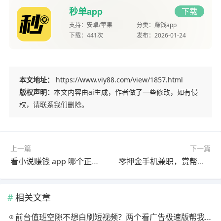
秒单app
下载
支持：
安卓/苹果
分类：
赚钱app
下载：
441次
发布：
2026-01-24
本文地址：
https://www.viy88.com/view/1857.html
版权声明：
本文内容由ai生成，作者做了一些修改，如有侵
权，请联系我们删除。
上一篇
下一篇
看小说赚钱 app 哪个正规？番茄小说免费读小说赚金币每天稳赚 20–40 元
零押金手机兼职，赏帮赚趣闲赚真实赚钱攻略
相关文章
前台值班空隙不想白刷短视频？两个看广告极速版帮我月回血三百块