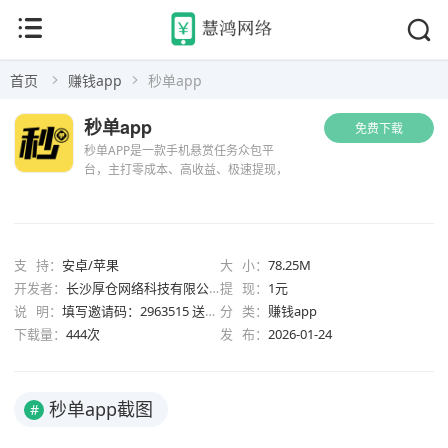
首页
赚钱app
秒单app
秒单app
免费下载
秒单APP是一款手机悬赏任务众包平
台，主打零成本、高收益、极速提现，
适合宝妈、学生、上班族等人群利用碎
片化时间做兼职赚钱。以下是详细介
绍： 一、核心定位与适用人群...
支 持：
安卓/苹果
大 小：
78.25M
开发者：
长沙厚仓网络科技有限公司
提 现：
1元
说 明：
填写邀请码：2963515 送0.3-5元
分 类：
赚钱app
下载量：
444次
发 布：
2026-01-24
秒单app截图
#