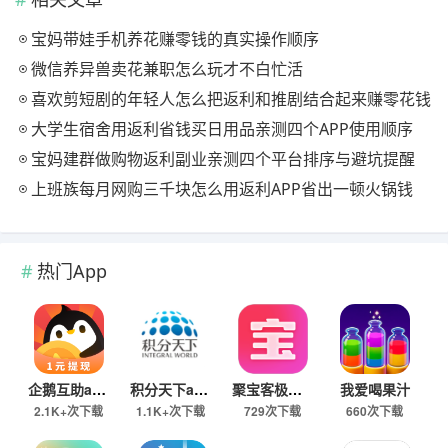
宝妈带娃手机养花赚零钱的真实操作顺序
微信养异兽卖花兼职怎么玩才不白忙活
喜欢剪短剧的年轻人怎么把返利和推剧结合起来赚零花钱
大学生宿舍用返利省钱买日用品亲测四个APP使用顺序
宝妈建群做购物返利副业亲测四个平台排序与避坑提醒
上班族每月网购三千块怎么用返利APP省出一顿火锅钱
热门App
企鹅互助app
积分天下app
聚宝客极速版
我爱喝果汁
2.1K+次下载
1.1K+次下载
729次下载
660次下载