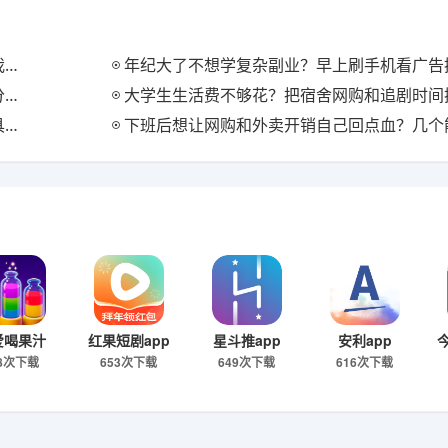
块
年纪大了不想学复杂副业？早上刷手机看广告换零花的两个
位
大学生生活费不够花？把宿舍网购和追剧时间换成返利
服
下班后想让网购和外卖开销自己回点血？几个能长期挂机的返
爱喝果汁
红果短剧app
星斗推app
安利app
58次下载
653次下载
649次下载
616次下载