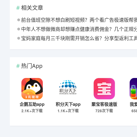
相关文章
前台值班空隙不想白刷短视频？两个看广告极速版帮我月回血三百
中年人不想做微商却想赚点健康消费佣金？几个正规分享式返利平台排
宝妈家庭每月三千块刚需开销怎么省？分享型返利工具这样搭最舒
热门App
企鹅互助app
积分天下app
聚宝客极速版
我
2.1K+次下载
1.1K+次下载
728次下载
6