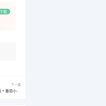
下载
5
下一篇
2026 最强娱乐副业：红果短剧 + 今日头条极速版 + 番茄小说 + 快手极速版，每天边玩边赚 100+