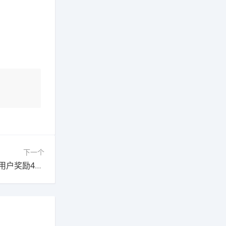
下一个
快手极速版邀请一人得多少钱？目前邀请一名新用户奖励48元