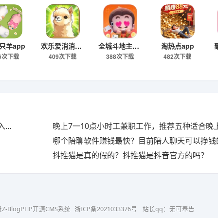
只羊app
欢乐爱消消app
全城斗地主app
淘热点app
96次下载
409次下载
388次下载
482次下载
抖音700-800万粉丝一天收入多少？抖音800万粉丝月收入多少钱？
哪个陪聊软件赚钱最快？目前陪人聊天可以挣钱的
抖推猫是真的假的？抖推猫是抖音官方的吗？
级Z-BlogPHP开源CMS系统
浙ICP备2021033376号
站长qq：无可奉告