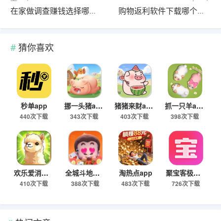
在家做调查赚钱选择哪个平台好？这三个软件都非常不错
购物返利软件下载哪个好？2025购物返佣最高的app分享
猜你喜欢
秒单app
挪一头猪app
猪猪来财app
抓一只羊app
440次下载
343次下载
403次下载
398次下载
欢乐爱消消app
全城斗地主app
淘热点app
聚宝客极速版
410次下载
388次下载
483次下载
726次下载