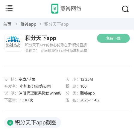
首页
赚钱app
积分天下app
积分天下app
免费下载
积分天下APP的核心优势在于“积分直接
兑现金”，彻底摆脱银行积分商城礼品单
一、兑换门槛高的痛点。平台支持工商
银行、农业银行、中国银行、建设银
行、招商银行、广发银行等市面上绝大
多数主流银行的信用卡积分兑...
支 持：
安卓/苹果
大 小：
12.25M
开发者：
小旭积分网络公司
提 现：
100
说 明：
注册代理联系微信win8f8
分 类：
赚钱app
下载量：
1.1K+次
发 布：
2025-11-02
积分天下app截图
#