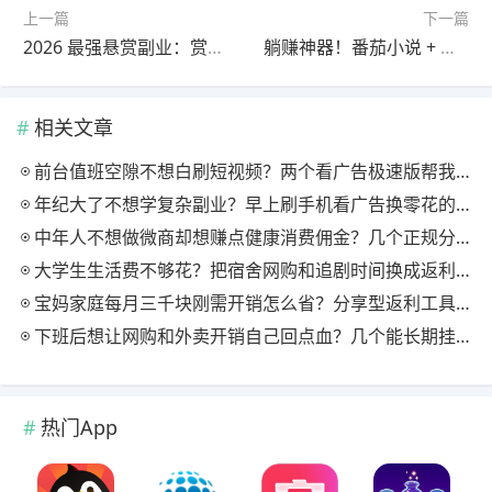
上一篇
下一篇
2026 最强悬赏副业：赏帮赚 + 趣闲赚 + 企鹅互助 + 秒单，组合日赚 100+
躺赚神器！番茄小说 + 快手极速版，看书刷视频每天稳定 40–80 元
相关文章
前台值班空隙不想白刷短视频？两个看广告极速版帮我月回血三百块
年纪大了不想学复杂副业？早上刷手机看广告换零花的两个极速版用法
中年人不想做微商却想赚点健康消费佣金？几个正规分享式返利平台排位
大学生生活费不够花？把宿舍网购和追剧时间换成返利零钱的方法
宝妈家庭每月三千块刚需开销怎么省？分享型返利工具这样搭最舒服
下班后想让网购和外卖开销自己回点血？几个能长期挂机的返利入口实测
热门App