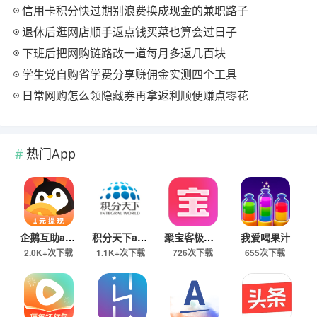
信用卡积分快过期别浪费换成现金的兼职路子
退休后逛网店顺手返点钱买菜也算会过日子
下班后把网购链路改一道每月多返几百块
学生党自购省学费分享赚佣金实测四个工具
日常网购怎么领隐藏券再拿返利顺便赚点零花
热门App
企鹅互助app
积分天下app
聚宝客极速版
我爱喝果汁
2.0K+次下载
1.1K+次下载
726次下载
655次下载