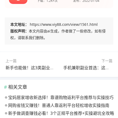
下载：
1.2K+次
发布：
2022-01-04
本文地址：
https://www.viy88.com/view/1561.html
版权声明：
本文内容由ai生成，作者做了一些修改，如有侵
权，请联系我们删除。
上一篇
下一篇
新手也能做！这3类副业日赚200+，零门槛轻松上手
手机兼职副业首选：这些正规赚钱APP，新手也能月入3000+
相关文章
宝妈居家增收新选择！靠谱购物返利平台推荐与实操技巧
网购省钱又赚钱！普通人靠返利平台轻松增收实操指南
新手做调查赚钱必看！3个正规平台推荐+实操避坑全攻略