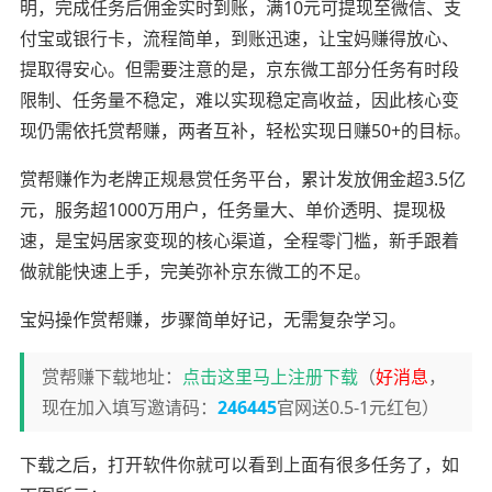
明，完成任务后佣金实时到账，满10元可提现至微信、支
付宝或银行卡，流程简单，到账迅速，让宝妈赚得放心、
提取得安心。但需要注意的是，京东微工部分任务有时段
限制、任务量不稳定，难以实现稳定高收益，因此核心变
现仍需依托赏帮赚，两者互补，轻松实现日赚50+的目标。
赏帮赚作为老牌正规悬赏任务平台，累计发放佣金超3.5亿
元，服务超1000万用户，任务量大、单价透明、提现极
速，是宝妈居家变现的核心渠道，全程零门槛，新手跟着
做就能快速上手，完美弥补京东微工的不足。
宝妈操作赏帮赚，步骤简单好记，无需复杂学习。
赏帮赚下载地址：
点击这里马上注册下载
（
好消息
，
现在加入填写邀请码：
246445
官网送0.5-1元红包）
下载之后，打开软件你就可以看到上面有很多任务了，如