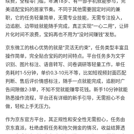
续费，全程零门槛，年满18岁、有一部手机就能参与，完
美适配宝妈的居家节奏。不同于其他需要固定时间的兼
职，它的任务轻量简单，无需专业技能，无需专注投入，
边追剧、边带娃就能随手完成，真正实现“一心二用”，让碎
片化时间不浪费，宝妈再也不用为“没时间赚钱”发愁。
京东微工的核心优势的就是“灵活无约束”，任务类型丰富且
操作简单，完全贴合宝妈的时间特点。平台任务多为文字
识别、图片标注、语音转写、问卷调研等轻量工作，单任
务耗时1-5分钟，单价0.3-10元不等，比如短视频封面匹配
判断、售后评价情感标注，随手一点就能完成，追剧时广
告间隙做2-3单，不知不觉就能赚零花钱。新手10分钟就能
熟悉操作流程，平台还有详细的新手引导，无需担心不会
做，轻松上手无压力。
作为京东官方平台，其正规性和安全性无需担心，任务由
京东直派，杜绝虚假任务和拖欠佣金的情况，收益结算透