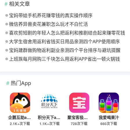
相关文章
宝妈带娃手机养花赚零钱的真实操作顺序
微信养异兽卖花兼职怎么玩才不白忙活
喜欢剪短剧的年轻人怎么把返利和推剧结合起来赚零花钱
大学生宿舍用返利省钱买日用品亲测四个APP使用顺序
宝妈建群做购物返利副业亲测四个平台排序与避坑提醒
上班族每月网购三千块怎么用返利APP省出一顿火锅钱
热门App
企鹅互助app
积分天下app
聚宝客极速版
我爱喝果汁
2.1K+次下载
1.1K+次下载
728次下载
660次下载