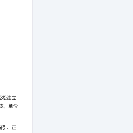
轻松建立
完成，单价
指引、正