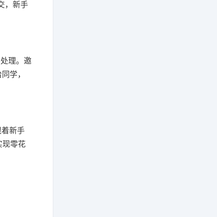
交，新手
常处理。邀
给同学，
跟着新手
实现零花