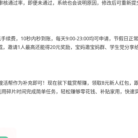
审核通过率，即便未通过，系统也会说明原因，修改后可重新提
费，10秒内秒到账，每天9:00-23:00均可申请，节假日正
成，邀请1人最高还能得20元奖励，宝妈邀宝妈群、学生党分享
搜活帮作为补充即可！现在就下载赏帮赚，领取8元新人红包，
钟，利用碎片时间完成简单任务，轻松赚够零花钱、补贴家用，快速