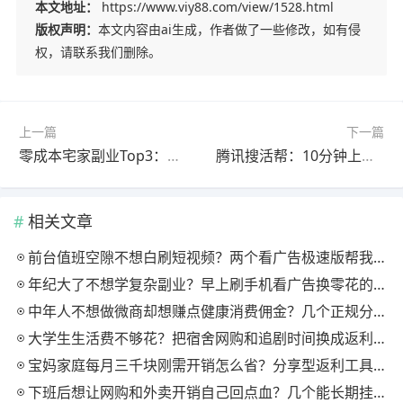
本文地址：
https://www.viy88.com/view/1528.html
版权声明：
本文内容由ai生成，作者做了一些修改，如有侵
权，请联系我们删除。
上一篇
下一篇
零成本宅家副业Top3：月入3000+实操密码
腾讯搜活帮：10分钟上手，学生党宝妈碎片时间变现首选
相关文章
前台值班空隙不想白刷短视频？两个看广告极速版帮我月回血三百块
年纪大了不想学复杂副业？早上刷手机看广告换零花的两个极速版用法
中年人不想做微商却想赚点健康消费佣金？几个正规分享式返利平台排位
大学生生活费不够花？把宿舍网购和追剧时间换成返利零钱的方法
宝妈家庭每月三千块刚需开销怎么省？分享型返利工具这样搭最舒服
下班后想让网购和外卖开销自己回点血？几个能长期挂机的返利入口实测