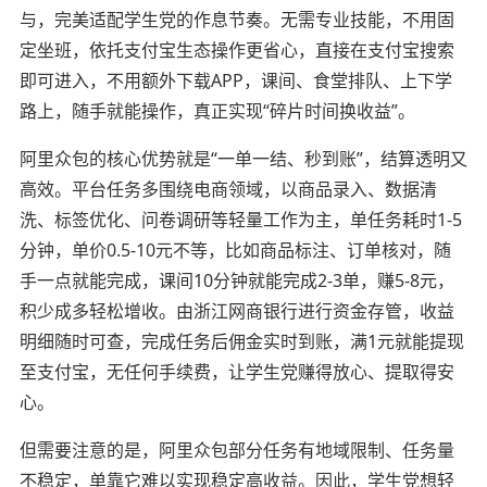
与，完美适配学生党的作息节奏。无需专业技能，不用固
定坐班，依托支付宝生态操作更省心，直接在支付宝搜索
即可进入，不用额外下载APP，课间、食堂排队、上下学
路上，随手就能操作，真正实现“碎片时间换收益”。
阿里众包的核心优势就是“一单一结、秒到账”，结算透明又
高效。平台任务多围绕电商领域，以商品录入、数据清
洗、标签优化、问卷调研等轻量工作为主，单任务耗时1-5
分钟，单价0.5-10元不等，比如商品标注、订单核对，随
手一点就能完成，课间10分钟就能完成2-3单，赚5-8元，
积少成多轻松增收。由浙江网商银行进行资金存管，收益
明细随时可查，完成任务后佣金实时到账，满1元就能提现
至支付宝，无任何手续费，让学生党赚得放心、提取得安
心。
但需要注意的是，阿里众包部分任务有地域限制、任务量
不稳定，单靠它难以实现稳定高收益。因此，学生党想轻