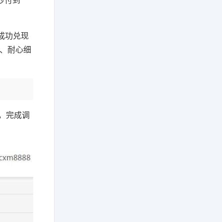
秒付到
成功兑现
静、耐心细
，完成调