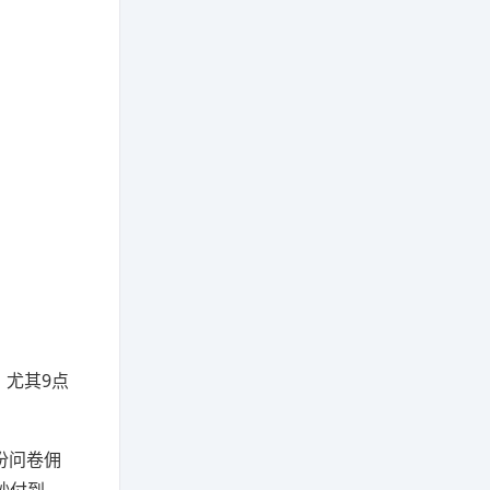
，尤其9点
份问卷佣