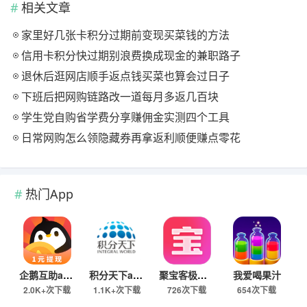
相关文章
家里好几张卡积分过期前变现买菜钱的方法
信用卡积分快过期别浪费换成现金的兼职路子
退休后逛网店顺手返点钱买菜也算会过日子
下班后把网购链路改一道每月多返几百块
学生党自购省学费分享赚佣金实测四个工具
日常网购怎么领隐藏券再拿返利顺便赚点零花
热门App
企鹅互助app
积分天下app
聚宝客极速版
我爱喝果汁
2.0K+次下载
1.1K+次下载
726次下载
654次下载