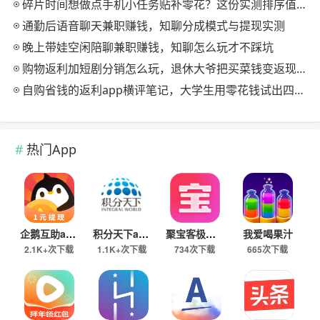
碎片时间想做点手机小任务贴补零花？这份实测排序值得先看
通勤后语音聊天兼职赚钱，知聊分成模式与提现实测
晚上带娃空闲陪聊兼职赚钱，知聊怎么玩才不踩坑
购物返利加短剧分销怎么玩，退休大爷把买菜钱变返现的慢节奏法
自购省钱的返利app横评笔记，大学生用零花钱试出四款能提现的
热门App
企鹅互助app
积分天下app
聚宝客极速版
我爱喝果汁
2.1K+次下载
1.1K+次下载
734次下载
665次下载