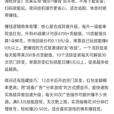
海经异变》完美实现“娱乐+赚钱”双丰收，不用下载安装，
扫码就能玩，夜间挂机操作更省心，适合追剧、休息时顺
带赚钱。
赚钱逻辑简单易懂：核心是合成异兽升级，每升一级能拿
现金红包，升到45级累计可获4700+贡献值，10贡献值兑
换1朵鲜花，市场回收价约0.13元/朵，单靠自己玩就能赚6
0元以上。更赚钱的方式是邀请好友“收徒”，一个活跃徒弟
每天能带来200多点贡献值，10个活跃徒弟每天可解锁30
次宗门异变，单靠异变红包就能日赚5元以上，徒弟越多收
益越高。
夜间还有隐藏技巧：12点半后开启宗门异变，红包金额概
率更高；用“观看广告”“分享游戏”的方式攒金币，能快速购
买高级异兽加速升级，每天30次广告操作可额外赚不少资
源。满0.3元就能提现，无次数上限，实测每晚花30分钟打
理账号，轻松赚20-50元，适合喜欢游戏的佛系赚钱党。