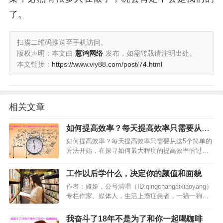
了。
扫描二维码推送至手机访问。
版权声明：本文由
慧鸿网络
发布，如需转载请注明出处。
本文链接：
https://www.viy88.com/post/74.html
相关文章
如何提高效率？每天提高效率只需要从这5
个简单的方法开始
如何提高效率？每天提高效率只需要从这5个简单的
方法开始，在探寻如何最大程度的提高效率的过程
中，思考一下如何开始早晨的生活尤为重要。也许
你会匆匆吃完早餐，然后努力使自己尽快投入一天
工作以后学什么，决定你的颜值和面貌
的工作中，每天早上就像…
作者：娅娅，公号清唱（ID:qingchangaixiaoyang）
专栏作家。媒体人，生活上瘾症患者，一猫一狗儿
女双全。…
我奋斗了18年不是为了和你一起喝咖啡