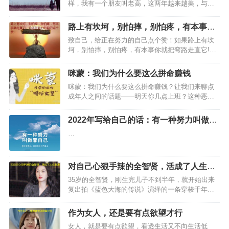
样，我有一个朋友叫老高，这两年越来越美，与高
中时的她甩出八条街。同学群看到老高现在的样
子，纷纷一口咬定老高整容了；我把照片发在微博
路上有坎坷，别怕摔，别怕疼，有本事就
上，本来想励个志，又有无数…
走直它，给正在努力的自己点个赞！
致自己，给正在努力的自己点个赞！如果路上有坎
坷，别怕摔，别怕疼，有本事你就把弯路走直它!如
果人生有风雨，别怕吹，别怕淋，够倔强你就在荆
棘上趟着过!…
咪蒙：我们为什么要这么拼命赚钱
咪蒙：我们为什么要这么拼命赚钱？让我们来聊点
成年人之间的话题——明天你几点上班？这种恶趣
味的段子通常在周末最后一天被转发，为了提醒你
们别浪了，该回家了，谁不想明天睡个懒觉？大家
2022年写给自己的话：有一种努力叫做靠
都想一直活在安逸的假期里…
自己！
…
对自己心狠手辣的全智贤，活成了人生赢
家
35岁的全智贤，刚生完儿子不到半年，就开始出来
复出拍《蓝色大海的传说》演绎的一条穿梭千年的
美人鱼沈青，来到现代找自己曾经转世的恋人”专骗
富人的高端骗子”许俊宰，最终两人得以在这一世相
作为女人，还是要有点欲望才行
爱。…
女人，就是要有点欲望，看透生活又不向生活低