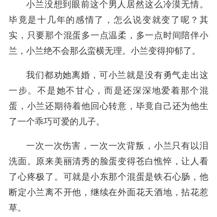
小兰没想到眼前这个男人居然这么冷漠无情。
毕竟是十几年的感情了，怎么说变就变了呢？其
实，只要那个混蛋多一点温柔，多一点时间陪伴小
兰，小兰绝不会那么蛮横无理。小兰变得抑郁了。
我们都劝她离婚，可小兰就是没有勇气走出这
一步。不是她不甘心，而是还深深地爱着那个混
蛋，小兰还期待着他回心转意，毕竟自己还为他生
了一个乖巧可爱的儿子。
一次一次伤害，一次一次背叛，小兰只有以泪
洗面。原来美丽清秀的脸蛋变得苍白憔悴，让人看
了心疼极了。可就是小东那个混蛋是铁石心肠，他
断定小兰离不开他，继续在外面花天酒地，拈花惹
草。