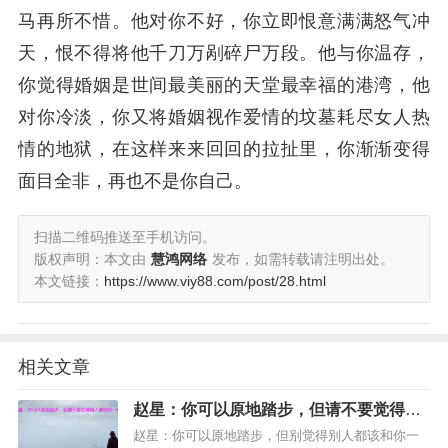
马再所不惜。他对你不好，你立即恨意满满怒气冲
天，恨不得将他千刀万剐碎尸万段。他与你温存，
你觉得婚姻是世间最美丽的天堂最幸福的港湾，他
对你冷淡，你又将婚姻视作爱情的坟墓耗尽女人热
情的地狱，在这样来来回回的拉扯里，你渐渐变得
面目全非，再也不是你自己。
扫描二维码推送至手机访问。
版权声明：本文由
慧鸿网络
发布，如需转载请注明出处。
本文链接：
https://www.viy88.com/post/28.html
相关文章
赵星：你可以原地踏步，但请不要觉得别
人都和你一样
赵星：你可以原地踏步，但别觉得别人都该和你一