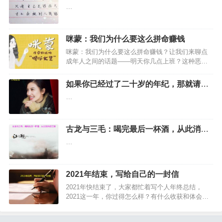
不会被别人践踏
…
咪蒙：我们为什么要这么拼命赚钱
咪蒙：我们为什么要这么拼命赚钱？让我们来聊点
成年人之间的话题——明天你几点上班？这种恶趣
味的段子通常在周末最后一天被转发，为了提醒你
们别浪了，该回家了，谁不想明天睡个懒觉？大家
如果你已经过了二十岁的年纪，那就请认
都想一直活在安逸的假期里…
真且努力地生活
…
古龙与三毛：喝完最后一杯酒，从此消失
在江湖
…
2021年结束，写给自己的一封信
2021年快结束了，大家都忙着写个人年终总结，
2021这一年，你过得怎么样？有什么收获和体会？
来看看慧鸿网络的2021年大总结，年底写给自己的
一封信！…