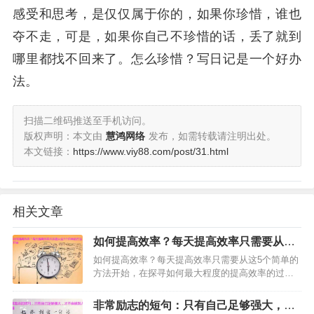
感受和思考，是仅仅属于你的，如果你珍惜，谁也
夺不走，可是，如果你自己不珍惜的话，丢了就到
哪里都找不回来了。怎么珍惜？写日记是一个好办
法。
扫描二维码推送至手机访问。
版权声明：本文由
慧鸿网络
发布，如需转载请注明出处。
本文链接：
https://www.viy88.com/post/31.html
相关文章
如何提高效率？每天提高效率只需要从这5
个简单的方法开始
如何提高效率？每天提高效率只需要从这5个简单的
方法开始，在探寻如何最大程度的提高效率的过程
中，思考一下如何开始早晨的生活尤为重要。也许
你会匆匆吃完早餐，然后努力使自己尽快投入一天
非常励志的短句：只有自己足够强大，才
的工作中，每天早上就像…