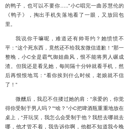
的鸭子，也可以不要你…..”小C唱完一曲苏慧伦的
《鸭子》，掏出手机失落地看了一眼，又放回包
里。
我说你干嘛呢，难道还有帅哥约？她愤愤不
平：“这个死东西，竟然还不给我发微信道歉！”那一
整晚，小C全是霸气御姐曲风，恨不能将男人碾成
渣。但我还是看见她，每间隔十分钟就看手机，然
后再恨恨地骂：“看你挨到什么时候，老娘就不信
了！”
微醺后，我忍不住搂过她的肩："亲爱的，你觉
得你受制于男人吗？"“啥？”小C把啤酒瓶重重地放在
桌上，“开玩笑，我怎么会受制于他？我想去哪就去
哪，他才管不着，我告诉你啊，他都不知道我今晚