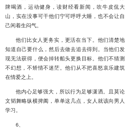
牌喝酒，运动健身，读财经看新闻，吹牛皮侃大
山，实在没事可干他们宁可呼呼大睡，也不会让自
己闲着生闷气。
他们比女人更务实，更活在当下。他们清楚地
知道自己要什么，然后去做去追去得到。当他们发
现无法获得，便会掉转船头更换目标。他们不猜测
不幻想，不矫情不迷茫。他们从不把喜怒哀乐建筑
在情爱之上。
他内心足够强大，所以行为足够潇洒。且莫论
文韬舞略纵横捭阖，单单这几点，女人就该向男人
学习。
6、