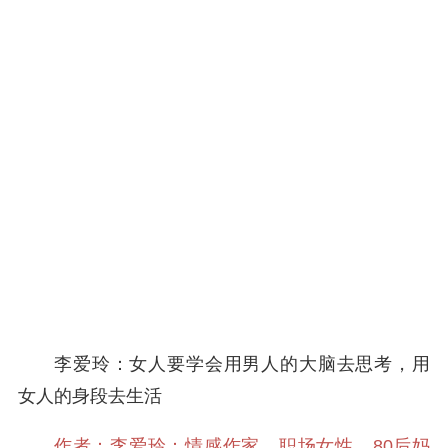
李爱玲：女人要学会用男人的大脑去思考，用
女人的身段去生活
作者：李爱玲：情感作家，职场女性，80后妈