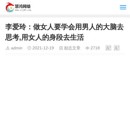
李爱玲：做女人要学会用男人的大脑去
思考,用女人的身段去生活
admin
2021-12-19
励志文章
2718