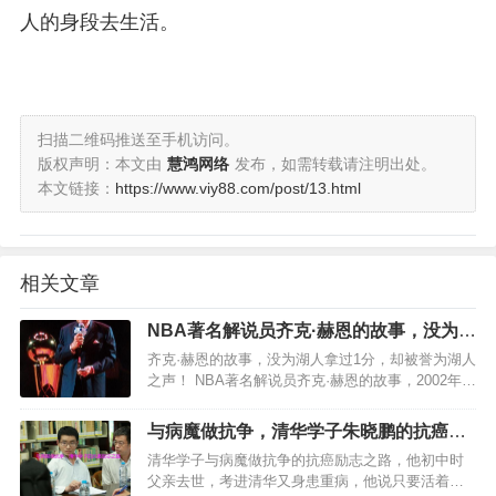
人的身段去生活。
扫描二维码推送至手机访问。
版权声明：本文由
慧鸿网络
发布，如需转载请注明出处。
本文链接：
https://www.viy88.com/post/13.html
相关文章
NBA著名解说员齐克·赫恩的故事，没为湖
人拿过1分，却被誉为湖人之声！
齐克·赫恩的故事，没为湖人拿过1分，却被誉为湖人
之声！ NBA著名解说员齐克·赫恩的故事，2002年8
月5日齐克-赫恩逝世，享年85岁。他没为湖人拿过1
分，但战袍却挂在斯台普斯上空，他被称作“湖人之
与病魔做抗争，清华学子朱晓鹏的抗癌励
声…
志之路
清华学子与病魔做抗争的抗癌励志之路，他初中时
父亲去世，考进清华又身患重病，他说只要活着就