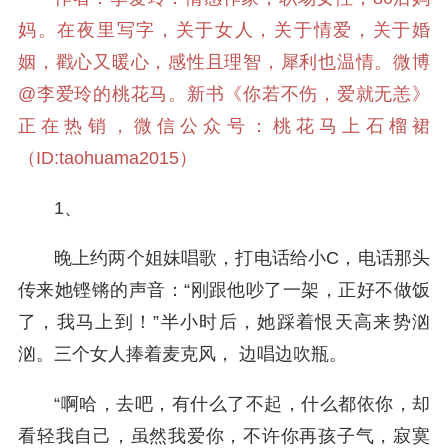
妈。在夜里写字，关于女人，关于情爱，关于婚
姻，戳心又暖心，感性且理智，犀利也温情。微博
@李爱玲的桃花马。新书《你若不伤，爱就无恙》
正在热销，微信公众号：桃花马上石榴裙
（ID:taohuama2015）
1、
晚上约两个姐妹唱歌，打电话给小C，电话那头
传来她铿锵的声音：“刚跟他吵了一架，正好不做饭
了，我马上到！”半小时后，她踩着恨天高来势汹
汹。三个女人捧着麦克风， 边唱边吹瓶。
“啊哈，去吧，有什么了不起，什么都依你，却
看轻我自己，虽然我爱你，不许你再孩子气，寂寞