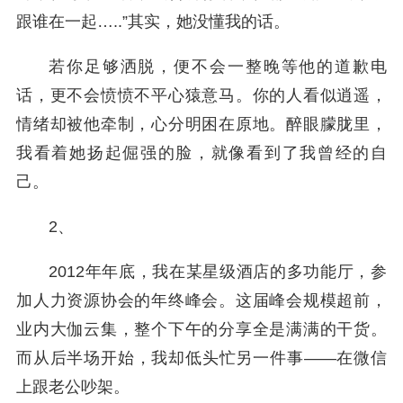
跟谁在一起…..”其实，她没懂我的话。
若你足够洒脱，便不会一整晚等他的道歉电
话，更不会愤愤不平心猿意马。你的人看似逍遥，
情绪却被他牵制，心分明困在原地。醉眼朦胧里，
我看着她扬起倔强的脸，就像看到了我曾经的自
己。
2、
2012年年底，我在某星级酒店的多功能厅，参
加人力资源协会的年终峰会。这届峰会规模超前，
业内大伽云集，整个下午的分享全是满满的干货。
而从后半场开始，我却低头忙另一件事——在微信
上跟老公吵架。