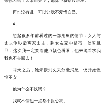
果你因错过太阳而哭泣，那你也将错过群星。
再也没有谁，可以让我不爱惜自己。
4、
想起很多年前看过的一部剧里的情节：女人与
丈夫争吵后离家出走，到女友家中借宿，信誓旦
旦：这次我一定要给他点颜色看看，他来跪着求我
我也不会回去！
两天之后，她未接到丈夫分毫消息，便开始惶
惶不安：
他为什么不找我？
我就不信他一点都不担心我。