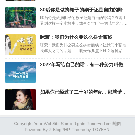
要追寻！…
80后你是做摘椰子的猴子还是自由的野
鸡？
80后你是做摘椰子的猴子还是自由的野鸡？在网上
看到这样一个小故事，故事名字叫“一把花生米”，海
南岛人如何收取高高椰子树上的椰子？就是训练猴
子上树去摘。捉猴子的方法是：在有野猴出没的地
咪蒙：我们为什么要这么拼命赚钱
方，放上一些口小肚…
咪蒙：我们为什么要这么拼命赚钱？让我们来聊点
成年人之间的话题——明天你几点上班？这种恶趣
味的段子通常在周末最后一天被转发，为了提醒你
们别浪了，该回家了，谁不想明天睡个懒觉？大家
2022年写给自己的话：有一种努力叫做靠
都想一直活在安逸的假期里…
自己！
…
如果你已经过了二十岁的年纪，那就请认
真且努力地生活
…
Copyright Your WebSite.Some Rights Reserved.
xml地图
Powered By
Z-BlogPHP
. Theme by
TOYEAN
.