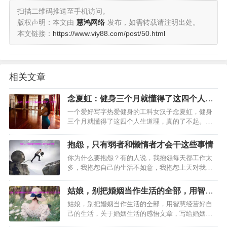
扫描二维码推送至手机访问。
版权声明：本文由
慧鸿网络
发布，如需转载请注明出处。
本文链接：
https://www.viy88.com/post/50.html
相关文章
念夏虹：健身三个月就懂得了这四个人生
道理
一个爱好写字热爱健身的工科女汉子念夏虹，健身
三个月就懂得了这四个人生道理，真的了不起。据
介绍她坚持健身三个月成功的减掉了12斤赘肉。而
且通过健身和运动，让她的心态和思维也随之发生
抱怨，只有弱者和懒惰者才会干这些事情
了改变。…
你为什么要抱怨？有的人说，我抱怨每天都工作太
多，我抱怨自己的生活不如意，我抱怨上天对我不
公平，我想说：你所有的抱怨，都是你自己不够强
大，不够勤奋造成的。下面分享吴伯凡 梁冬的一篇
姑娘，别把婚姻当作生活的全部，用智慧
励志文章：抱怨，只有弱…
经营好自己的生活
姑娘，别把婚姻当作生活的全部，用智慧经营好自
己的生活，关于婚姻生活的感悟文章，写给婚姻生
活中的女孩子们，姑娘，别把婚姻当作生活的全