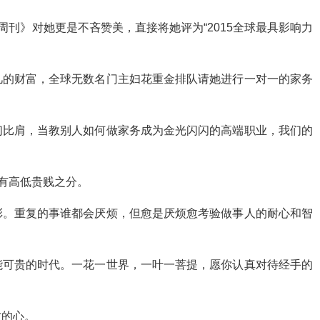
周刊》对她更是不吝赞美，直接将她评为“2015全球最具影响力
凡的财富，全球无数名门主妇花重金排队请她进行一对一的家务
们比肩，当教别人如何做家务成为金光闪闪的高端职业，我们的
没有高低贵贱之分。
彩。重复的事谁都会厌烦，但愈是厌烦愈考验做事人的耐心和智
能可贵的时代。一花一世界，一叶一菩提，愿你认真对待经手的
才的心。