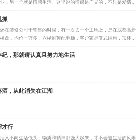
业，另一个就是情感生活。这里说的情感是广义的，不只是爱情、
…
乱抓
还在装修公司干销售的时候，有一次去一个工地上，是在成都高新
楼盘，均价一万多，六楼到顶配电梯，客户家是复式结构，顶楼带
…
年纪，那就请认真且努力地生活
杯酒，从此消失在江湖
望才行
活又不向生活低头；物质和精神都强大起来，才不会被生活的风雨