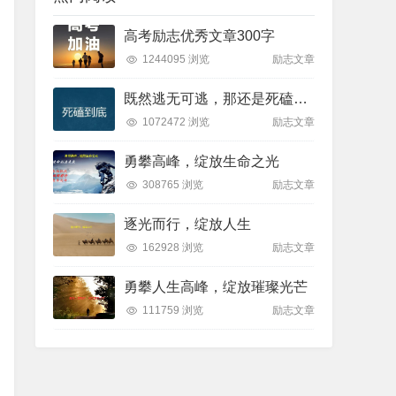
高考励志优秀文章300字
1244095 浏览
励志文章
既然逃无可逃，那还是死磕到底吧
1072472 浏览
励志文章
勇攀高峰，绽放生命之光
308765 浏览
励志文章
逐光而行，绽放人生
162928 浏览
励志文章
勇攀人生高峰，绽放璀璨光芒
111759 浏览
励志文章