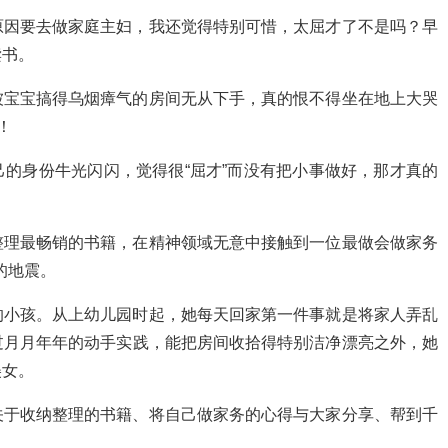
原因要去做家庭主妇，我还觉得特别可惜，太屈才了不是吗？早
读书。
被宝宝搞得乌烟瘴气的房间无从下手，真的恨不得坐在地上大哭
！
的身份牛光闪闪，觉得很“屈才”而没有把小事做好，那才真的
整理最畅销的书籍，在精神领域无意中接触到一位最做会做家务
的地震。
的小孩。从上幼儿园时起，她每天回家第一件事就是将家人弄乱
过月月年年的动手实践，能把房间收拾得特别洁净漂亮之外，她
美女。
关于收纳整理的书籍、将自己做家务的心得与大家分享、帮到千