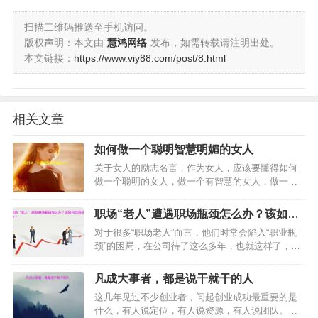
扫描二维码推送至手机访问。
版权声明：本文由
慧鸿网络
发布，如需转载请注明出处。
本文链接：
https://www.viy88.com/post/8.html
相关文章
如何做一个聪明智慧明媚的女人
关于女人的励志名言，作为女人，应该要懂得如何
做一个聪明的女人，做一个有智慧的女人，做一个
明媚的女子，这篇女性励志语录，教你做聪明的女
人。…
职场“老人”遭遇职场瓶颈怎么办？该如何
自我提升？
对于很多“职场老人”而言，他们时常会陷入“职业瓶
颈”的困局，在公司待了这么多年，也就这样了，怎
么办？遭遇职场瓶颈期该如何自我提升？怎么给自
己来一次全面升级？…
凡成大事者，都是说干就干的人
这几年见过不少创业者，问起创业成功最重要的是
什么，有人说定位，有人说资源，有人说团队。其