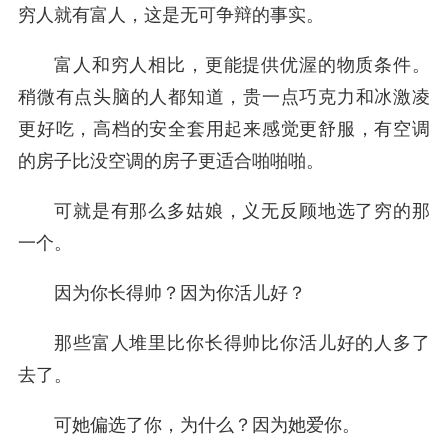
穷人就有富人，这是无可争辩的事实。
富人和穷人相比，更能提供优渥的物质条件。
稍微有点头脑的人都知道，贵一点巧克力和冰激凌
更好吃，高档的安全套用起来感觉更舒服，有空调
的房子比没空调的房子更适合啪啪啪。
可就是有那么多姑娘，义无反顾地选了穷的那
一个。
因为你长得帅？因为你活儿好？
那些富人堆里比你长得帅比你活儿好的人多了
去了。
可她偏选了你，为什么？因为她爱你。