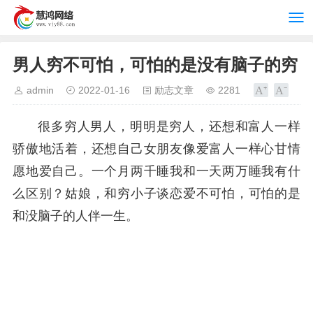
男人穷不可怕，可怕的是没有脑子的穷
admin
2022-01-16
励志文章
2281
很多穷人男人，明明是穷人，还想和富人一样
骄傲地活着，还想自己女朋友像爱富人一样心甘情
愿地爱自己。一个月两千睡我和一天两万睡我有什
么区别？姑娘，和穷小子谈恋爱不可怕，可怕的是
和没脑子的人伴一生。