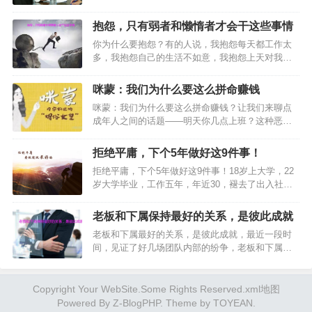
要追寻！…
抱怨，只有弱者和懒惰者才会干这些事情
你为什么要抱怨？有的人说，我抱怨每天都工作太
多，我抱怨自己的生活不如意，我抱怨上天对我不
公平，我想说：你所有的抱怨，都是你自己不够强
大，不够勤奋造成的。下面分享吴伯凡 梁冬的一篇
咪蒙：我们为什么要这么拼命赚钱
励志文章：抱怨，只有弱…
咪蒙：我们为什么要这么拼命赚钱？让我们来聊点
成年人之间的话题——明天你几点上班？这种恶趣
味的段子通常在周末最后一天被转发，为了提醒你
们别浪了，该回家了，谁不想明天睡个懒觉？大家
拒绝平庸，下个5年做好这9件事！
都想一直活在安逸的假期里…
拒绝平庸，下个5年做好这9件事！18岁上大学，22
岁大学毕业，工作五年，年近30，褪去了出入社会
的稚嫩，面临赡养父母，结婚生子，升值加薪的压
力，此时的你，正经历人生中又一关键时期。这个
老板和下属保持最好的关系，是彼此成就
阶段的迷茫，可能…
老板和下属最好的关系，是彼此成就，最近一段时
间，见证了好几场团队内部的纷争，老板和下属间
相互撕，相互不信任，相互泼脏水，彼此都还有些
名气和江湖地位，就网上互骂，让吃瓜群众看得津
津有味，好不热闹。因为都…
Copyright Your WebSite.Some Rights Reserved.
xml地图
Powered By
Z-BlogPHP
. Theme by
TOYEAN
.