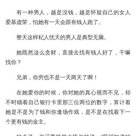
有一种男人，越是没钱，越是怀疑自己的女人
爱慕虚荣，怕她有一天会跟有钱人跑了。
整天这样杞人忧天的男人是典型无脑。
她既然这么贪财，直接去找有钱人好了，干嘛
找你？
兄弟，你穷也不是一天两天了啊！
在她爱你的时候，你对她的真心视而不见，却
不时瞄着自己银行卡里那三位两位的数字，算计着
她是不是为了钱和你逢场作戏，是不是在找着下一
个更有钱的金主。