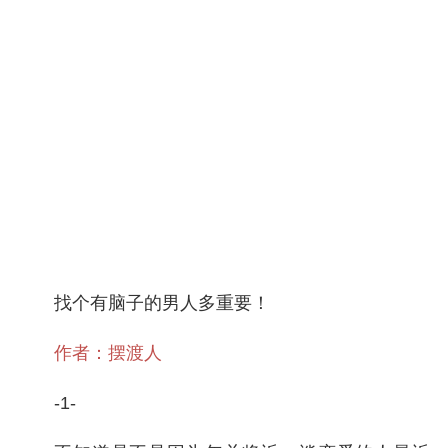
找个有脑子的男人多重要！
作者：摆渡人
-1-