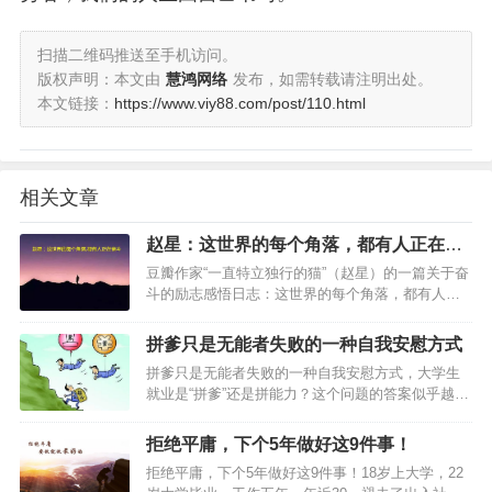
扫描二维码推送至手机访问。
版权声明：本文由
慧鸿网络
发布，如需转载请注明出处。
本文链接：
https://www.viy88.com/post/110.html
相关文章
赵星：这世界的每个角落，都有人正在奋
斗
豆瓣作家“一直特立独行的猫”（赵星）的一篇关于奋
斗的励志感悟日志：这世界的每个角落，都有人正
在奋斗…
拼爹只是无能者失败的一种自我安慰方式
拼爹只是无能者失败的一种自我安慰方式，大学生
就业是“拼爹”还是拼能力？这个问题的答案似乎越来
越不明晰，那些回答拼能力的声音似乎也变得越来
越弱。 …
拒绝平庸，下个5年做好这9件事！
拒绝平庸，下个5年做好这9件事！18岁上大学，22