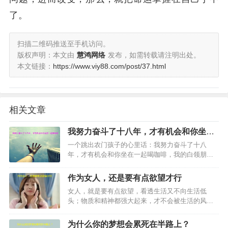
了。
扫描二维码推送至手机访问。
版权声明：本文由
慧鸿网络
发布，如需转载请注明出处。
本文链接：
https://www.viy88.com/post/37.html
相关文章
我努力奋斗了十八年，才有机会和你坐在
一起喝咖啡
一个跳出农门孩子的心里话：我努力奋斗了十八
年，才有机会和你坐在一起喝咖啡，我的白领朋友
们，如果我是一个初中没毕业就来沪打工的民工，
你会和我坐在“星巴克”一起喝咖啡吗？不会，肯定不
作为女人，还是要有点欲望才行
会。比较我们的成长历程…
女人，就是要有点欲望，看透生活又不向生活低
头；物质和精神都强大起来，才不会被生活的风雨
一吹就倒，美丽优雅地行走世间。…
为什么你的梦想会累死在半路上？