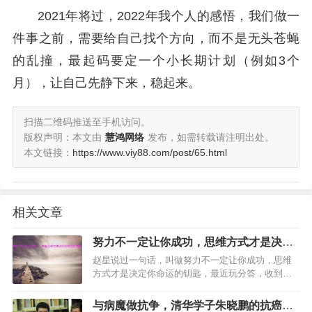
2021年将过，2022年我个人的感悟，我们做一
件事之前，需要给自己找个方向，而不是无头苍蝇
的乱撞，最起码要定一个小长期计划（例如3个
月），让自己先静下来，稳起来。
扫描二维码推送至手机访问。
版权声明：本文由
慧鸿网络
发布，如需转载请注明出处。
本文链接：
https://www.viy88.com/post/65.html
相关文章
努力不一定让你成功，思维方式才是决定
你命运的钥匙
赵星说过一句话，叫做努力不一定让你成功，思维
方式才是决定你命运的钥匙，最近玩分答，收到一
些类似的问题，大意是说，觉得自己挺努力的，工
作勤奋，从不迟到，下班后看书健身写作一个不
与病魔做抗争，清华学子朱晓鹏的抗癌励