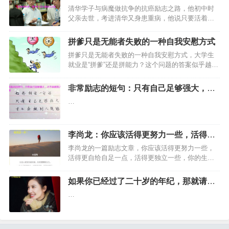
落，可为什么自己总看不到一…
志之路
清华学子与病魔做抗争的抗癌励志之路，他初中时
父亲去世，考进清华又身患重病，他说只要活着就
要追寻！…
拼爹只是无能者失败的一种自我安慰方式
拼爹只是无能者失败的一种自我安慰方式，大学生
就业是“拼爹”还是拼能力？这个问题的答案似乎越来
越不明晰，那些回答拼能力的声音似乎也变得越来
越弱。 …
非常励志的短句：只有自己足够强大，才
不会被别人践踏
…
李尚龙：你应该活得更努力一些，活得更
自给自足一点！
李尚龙的一篇励志文章，你应该活得更努力一些，
活得更自给自足一点，活得更独立一些，你的生
活，你做主。生命和生活都是你自己的，幸福与
否，都只和自己有关。…
如果你已经过了二十岁的年纪，那就请认
真且努力地生活
…