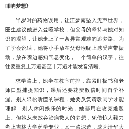
叩响梦想》
半岁时的药物误用，让江梦南坠入无声世界，
医生建议她进入聋哑学校，但父母的坚持与她对知
识的渴望，让她走上了一条异常艰难的追梦路。为
了学会说话，她将小手放在父母喉咙上感受声带振
动，放在嘴边感知气息变化，一个简单的汉字，往
往要重复上万遍甚至十万遍才能发音清晰。
求学路上，她坐在教室前排，靠紧盯板书和老
师口型捕捉知识，课后还要花费数倍时间自学补
漏。别人轻松听懂的课程，她要反复请教同学才能
理解；别人休闲娱乐的时光，她都用在攻克难题
上。但她从未放弃治病救人的梦想，凭借惊人毅力
考上吉林大学药学专业，又一路深造，成为清华大