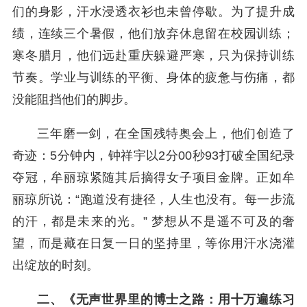
们的身影，汗水浸透衣衫也未曾停歇。为了提升成
绩，连续三个暑假，他们放弃休息留在校园训练；
寒冬腊月，他们远赴重庆躲避严寒，只为保持训练
节奏。学业与训练的平衡、身体的疲惫与伤痛，都
没能阻挡他们的脚步。
三年磨一剑，在全国残特奥会上，他们创造了
奇迹：5分钟内，钟祥宇以2分00秒93打破全国纪录
夺冠，牟丽琼紧随其后摘得女子项目金牌。正如牟
丽琼所说：“跑道没有捷径，人生也没有。每一步流
的汗，都是未来的光。” 梦想从不是遥不可及的奢
望，而是藏在日复一日的坚持里，等你用汗水浇灌
出绽放的时刻。
二、《无声世界里的博士之路：用十万遍练习