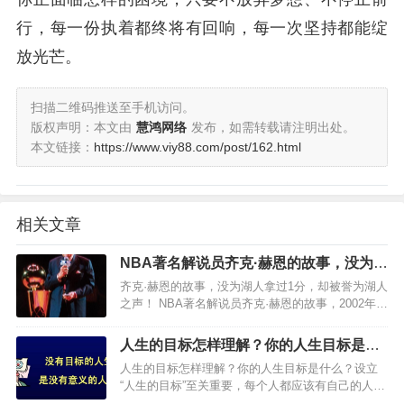
行，每一份执着都终将有回响，每一次坚持都能绽
放光芒。
扫描二维码推送至手机访问。
版权声明：本文由
慧鸿网络
发布，如需转载请注明出处。
本文链接：
https://www.viy88.com/post/162.html
相关文章
NBA著名解说员齐克·赫恩的故事，没为湖
人拿过1分，却被誉为湖人之声！
齐克·赫恩的故事，没为湖人拿过1分，却被誉为湖人
之声！ NBA著名解说员齐克·赫恩的故事，2002年8
月5日齐克-赫恩逝世，享年85岁。他没为湖人拿过1
分，但战袍却挂在斯台普斯上空，他被称作“湖人之
人生的目标怎样理解？你的人生目标是什
声…
么？
人生的目标怎样理解？你的人生目标是什么？设立
“人生的目标”至关重要，每个人都应该有自己的人生
目标，规划自己未来想要的日子，朝着自己的人生