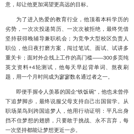
意，却让他更加渴望更高远的目标。
为了进入热爱的教育行业，他顶着本科学历的
劣势，一次次投递简历、一次次被拒绝，最终凭借
坚持获得晚辅导兼职机会；为竞争大型校区负责人
职位，他日夜打磨方案，闯过笔试、面试、试讲多
重关卡；面对外企线上工作的高门槛——300多页纯
英文资料+4轮测试，他每天早起背单词、熬夜刷
题，用一个月时间成为寥寥数名通过者之一。
即便手握令人羡慕的国企“铁饭碗”，他也未曾停
下追梦脚步，最终说服父母支持自己出国留学。从
职场菜鸟到跨国追梦人，他用行动证明：平凡出身
挡不住梦想的翅膀，只要敢于挑战、永不言弃，每
一次坚持都能让梦想更近一步。