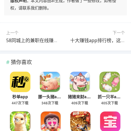
版权声明：
本文内容由ai生成，作者做了一些修改，如有侵
权，请联系我们删除。
上一个
下一个
58同城上的兼职在线赚钱靠谱吗？是真的吗？
十大赚钱app排行榜，这几款单干也能轻松赚钱
猜你喜欢
秒单app
挪一头猪app
猪猪来财app
抓一只羊app
447次下载
348次下载
409次下载
405次下载