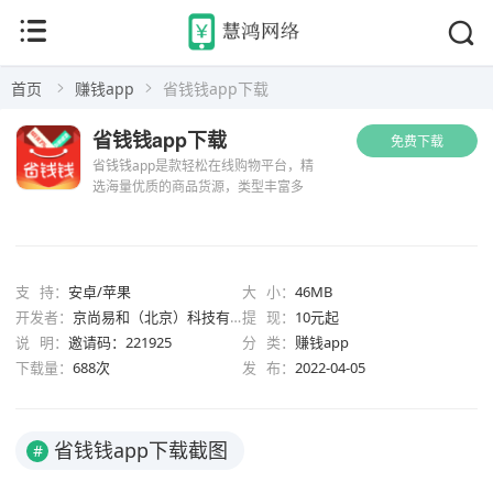
首页
赚钱app
省钱钱app下载
省钱钱app下载
免费下载
省钱钱app是款轻松在线购物平台，精
选海量优质的商品货源，类型丰富多
样，满足所有用户的网购需求，实时上
新最新的产品，邀请好友一起购物更加
优惠省钱，差多优惠福利发放，让你花
最少的钱购买最优质的产品，大家...
支 持：
安卓/苹果
大 小：
46MB
开发者：
京尚易和（北京）科技有限公司
提 现：
10元起
说 明：
邀请码：221925
分 类：
赚钱app
下载量：
688次
发 布：
2022-04-05
省钱钱app下载截图
#