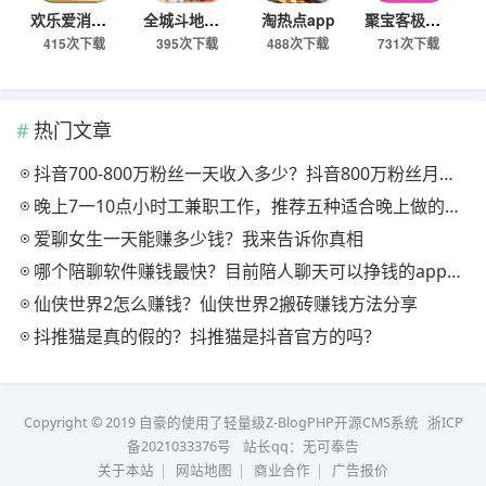
欢乐爱消消app
全城斗地主app
淘热点app
聚宝客极速版
415次下载
395次下载
488次下载
731次下载
热门文章
抖音700-800万粉丝一天收入多少？抖音800万粉丝月收入多少钱？
晚上7一10点小时工兼职工作，推荐五种适合晚上做的副业项目
爱聊女生一天能赚多少钱？我来告诉你真相
哪个陪聊软件赚钱最快？目前陪人聊天可以挣钱的app推荐
仙侠世界2怎么赚钱？仙侠世界2搬砖赚钱方法分享
抖推猫是真的假的？抖推猫是抖音官方的吗？
Copyright © 2019 自豪的使用了轻量级Z-BlogPHP开源CMS系统
浙ICP
备2021033376号
站长qq：无可奉告
关于本站
|
网站地图
|
商业合作
|
广告报价