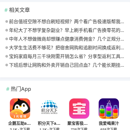
相关文章
前台值班空隙不想白刷短视频？两个看广告极速版帮我月回血三百块
年纪大了不想学复杂副业？早上刷手机看广告换零花的两个极速版用法
中年人不想做微商却想赚点健康消费佣金？几个正规分享式返利平台排位
大学生生活费不够花？把宿舍网购和追剧时间换成返利零钱的方法
宝妈家庭每月三千块刚需开销怎么省？分享型返利工具这样搭最舒服
下班后想让网购和外卖开销自己回点血？几个能长期挂机的返利入口实测
热门App
企鹅互助app
积分天下app
聚宝客极速版
我爱喝果汁
2.1K+次下载
1.1K+次下载
728次下载
658次下载