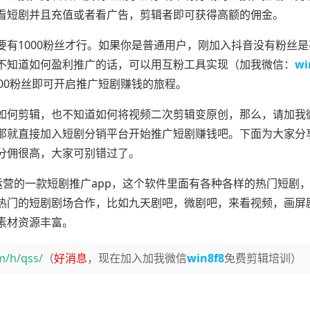
看短剧并且充值或者看广告，剪辑者即可获得高额的佣金。
有1000粉丝才行。如果你是普通用户，刚加入抖音没有粉丝是
不知道如何盈利推广的话，可以用互粉工具实现（加我微信：
wi
00粉丝即可开启推广短剧赚钱的旅程。
如何剪辑，也不知道如何将视频二次剪辑变原创，那么，请加我
那就直接加入短剧分销平台开始推广短剧赚钱吧。下面为大家分
分佣很高，大家可别错过了。
运营的一款短剧推广app，这个软件里面有各种各样的热门短剧
热门的短剧剧场合作，比如九天剧吧，微剧吧，来看视频，画屏
素材资源丰富。
m/h/qss/
（
好消息
，现在加入加我微信
win8f8
免费剪辑培训）