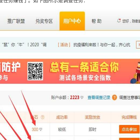
查任务赚钱了。如下图所示是调查任务：