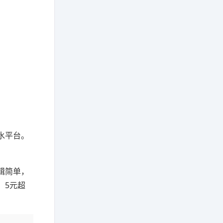
水平台。
辑简单，
。5元超