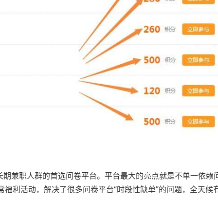
为长期兼职人群的首选问卷平台。平台最大的亮点就是不单一依赖
常福利活动，解决了很多问卷平台“时段性缺单”的问题，全天候