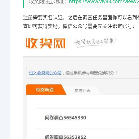
收奖网注册地址：
https://www.viy88.com/view/
注册需要实名认证，之后在调查任务里面你可以看到
查即可获得奖励。微信公众号需要先关注绑定账号：