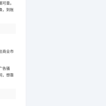
据可查。
换，到账
注商业市
广告骚
间，想靠