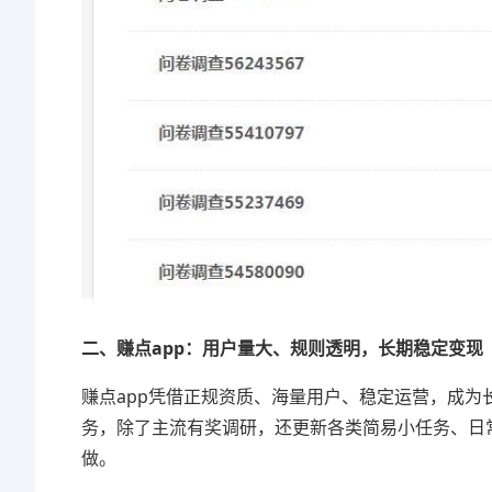
二、赚点app：用户量大、规则透明，长期稳定变现
赚点app凭借正规资质、海量用户、稳定运营，成
务，除了主流有奖调研，还更新各类简易小任务、日
做。