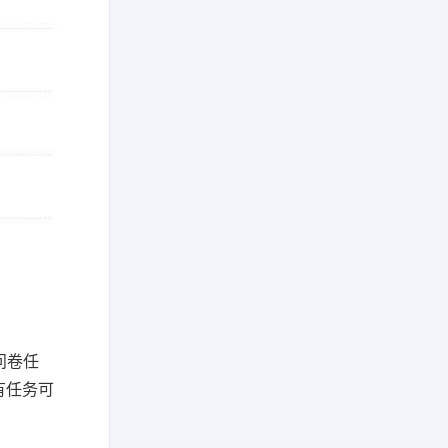
问卷任
有任务可