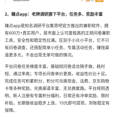
2、赚点app：老牌调研旗下平台，任务多、奖励丰富
赚点app是知名调研平台集思吧官方推出的兼职软件，拥
有600万+真实用户，是市面上认可度极高的正规问卷兼职
工具，安全性和稳定性拉满。区别于小众小平台，它不只
有问卷调查，还搭配简单小任务、专属活动任务，赚钱渠
道更多元，不会出现无单可做的情况。
平台问卷任务梯度丰富，基础短问卷适合随手做，耗时
短、通过率高；专项长问卷单价更高，收益性价比十足。
完成任务可积累积分，积分可兑换现金、话费、京东购物
卡等多种奖励，兑换渠道丰富、无兑换套路。平台规则透
明，新人注册有专属积分福利，日常还有冲单奖励、限时
补贴，长期做收益稳步上涨，10元即可提现，到账稳定有
保障。