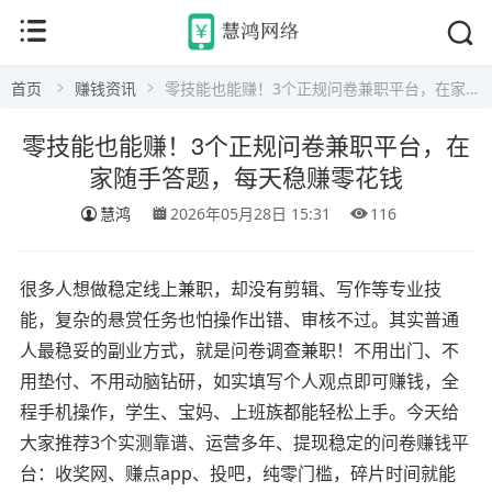
首页
赚钱资讯
零技能也能赚！3个正规问卷兼职平台，在家随手答题，每天稳赚零花钱
零技能也能赚！3个正规问卷兼职平台，在
家随手答题，每天稳赚零花钱
慧鸿
2026年05月28日 15:31
116
很多人想做稳定线上兼职，却没有剪辑、写作等专业技
能，复杂的悬赏任务也怕操作出错、审核不过。其实普通
人最稳妥的副业方式，就是问卷调查兼职！不用出门、不
用垫付、不用动脑钻研，如实填写个人观点即可赚钱，全
程手机操作，学生、宝妈、上班族都能轻松上手。今天给
大家推荐3个实测靠谱、运营多年、提现稳定的问卷赚钱平
台：收奖网、赚点app、投吧，纯零门槛，碎片时间就能