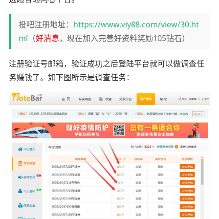
投吧注册地址：
https://www.viy88.com/view/30.ht
ml
（
好消息
，现在加入完善好资料奖励105钻石）
注册验证号邮箱，验证成功之后登陆平台就可以做调查任
务赚钱了。如下图所示是调查任务：