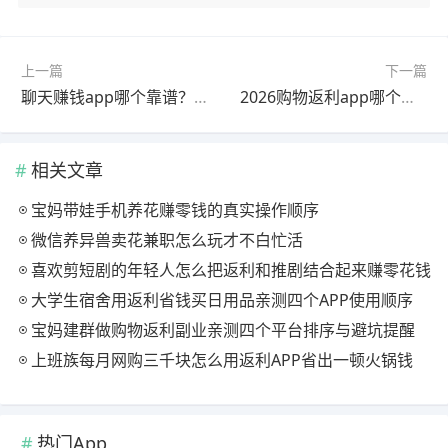
上一篇
下一篇
聊天赚钱app哪个靠谱？知聊app真人聊天，日赚80–200元可提现
2026购物返利app哪个靠谱？高佣联盟自购省分享赚，最高返90%
相关文章
宝妈带娃手机养花赚零钱的真实操作顺序
微信养异兽卖花兼职怎么玩才不白忙活
喜欢剪短剧的年轻人怎么把返利和推剧结合起来赚零花钱
大学生宿舍用返利省钱买日用品亲测四个APP使用顺序
宝妈建群做购物返利副业亲测四个平台排序与避坑提醒
上班族每月网购三千块怎么用返利APP省出一顿火锅钱
热门App