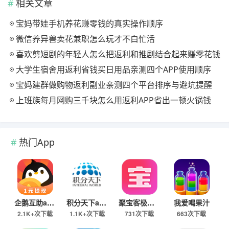
相关文章
宝妈带娃手机养花赚零钱的真实操作顺序
微信养异兽卖花兼职怎么玩才不白忙活
喜欢剪短剧的年轻人怎么把返利和推剧结合起来赚零花钱
大学生宿舍用返利省钱买日用品亲测四个APP使用顺序
宝妈建群做购物返利副业亲测四个平台排序与避坑提醒
上班族每月网购三千块怎么用返利APP省出一顿火锅钱
热门App
企鹅互助app
积分天下app
聚宝客极速版
我爱喝果汁
2.1K+次下载
1.1K+次下载
731次下载
663次下载