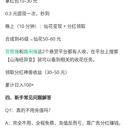
拿红包10–30 元
0.3 元提现一次，秒到
晚上（10 分钟）：仙花变现 + 分红领取
合成到45级→仙花50–60 元
赏帮赚
和
趣闲赚
这2个悬赏平台都有人收，在平台上搜索
【山海经异变】就可以看到相关的收花任务。
领取分红神兽收益（30–50 元）
累计日入100+
四、新手常见问题解答
Q1：真的不用充值吗？
A：完全不用，全程免费，充值反而亏，靠广告分红赚钱。