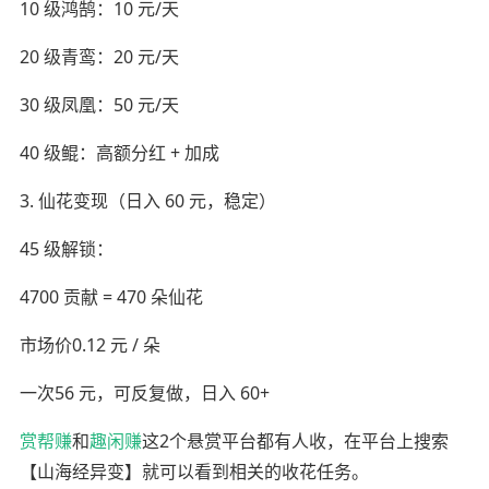
10 级鸿鹄：10 元/天
20 级青鸾：20 元/天
30 级凤凰：50 元/天
40 级鲲：高额分红 + 加成
3. 仙花变现（日入 60 元，稳定）
45 级解锁：
4700 贡献 = 470 朵仙花
市场价0.12 元 / 朵
一次56 元，可反复做，日入 60+
赏帮赚
和
趣闲赚
这2个悬赏平台都有人收，在平台上搜索
【山海经异变】就可以看到相关的收花任务。