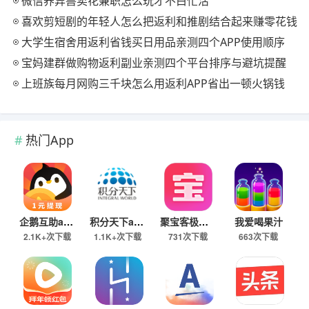
微信养异兽卖花兼职怎么玩才不白忙活
喜欢剪短剧的年轻人怎么把返利和推剧结合起来赚零花钱
大学生宿舍用返利省钱买日用品亲测四个APP使用顺序
宝妈建群做购物返利副业亲测四个平台排序与避坑提醒
上班族每月网购三千块怎么用返利APP省出一顿火锅钱
热门App
企鹅互助app
积分天下app
聚宝客极速版
我爱喝果汁
2.1K+次下载
1.1K+次下载
731次下载
663次下载