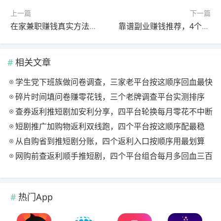
上一篇
下一篇
在家兼职赚钱真实方法，4 个任务APP日赚100+，提现无门槛
靠谱副业赚钱推荐，4个任务APP零套路日结，上班族增收首选
相关文章
学生党下班族做问卷调查，三家老平台按这顺序回血最快
碎片时间填问卷赚零花钱，三个老牌调查平台实测排序
查券返利推短剧加安利分享，四平台轮换每月零花不中断
短剧推广加购物返利双线跑，四个平台按这顺序配最稳
从自购省到推短剧分账，四个返利入口按顺序用最划算
网购前查返利顺手推短剧，四个平台组合每月多回血三百
热门App