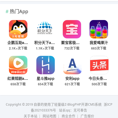
热门App
企鹅互助app
积分天下app
聚宝客极速版
我爱喝果汁
2.1K+次下载
1.1K+次下载
732次下载
663次下载
红果短剧app
星斗推app
安利app
今日头条极速版下载
658次下载
654次下载
621次下载
500次下载
Copyright © 2019 自豪的使用了轻量级Z-BlogPHP开源CMS系统
浙ICP
备2021033376号
站长qq：无可奉告
关于本站
|
网站地图
|
商业合作
|
广告报价