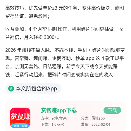
高效技巧：优先做单价≥3 元的任务，专注高价板块，截图
留存凭证，避免驳回；
收益叠加：4 个 APP 同时操作，利用碎片时间穿插做，收
益翻倍，月入轻松 3000+。
2026 年赚钱不靠人脉、不靠本钱，手机 + 碎片时间就能变
现。赏帮赚、趣闲赚、企鹅互助、秒单 app 这 4 款正规平
台，亲测无套路、日结稳赚，新手今天下载今天就能赚
钱，赶紧行动起来，把碎片时间变成实实在在的收入！
本文所包含的App
#
赏帮赚app下载
下载
支持：
安卓/苹果
分类：
赚钱app
下载：
1.6K+次
发布：
2022-02-04