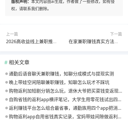
版权声明：
本文内容由ai生成，作者做了一些修改，如有侵
权，请联系我们删除。
上一篇
下一篇
2026高收益线上兼职推荐！不用技能不用出门，问卷任务稳定躺赚
在家兼职赚钱真实方法，4 个任务APP日赚100+，提现无门槛
相关文章
通勤后语音聊天兼职赚钱，知聊分成模式与提现实测
晚上带娃空闲陪聊兼职赚钱，知聊怎么玩才不踩坑
购物返利加短剧分销怎么玩，退休大爷把买菜钱变返现的慢节奏法
自购省钱的返利app横评笔记，大学生用零花钱试出四款能提现的
返利赚钱平台怎么组合最省事，通勤族用四个app把消费变现金流
购物返利app自用省钱真实记录，宝妈带娃间隙做返利赚钱的日常