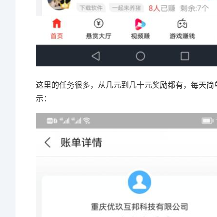
这里的任务很多，从几元到几十元奖励都有，每天简
示：