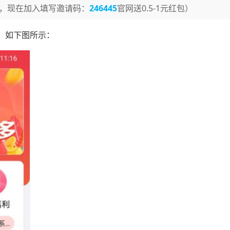
，现在加入填写邀请码：
246445
官网送0.5-1元红包）
，如下图所示：