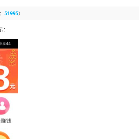
：
51995
）
示：