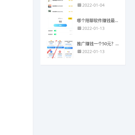
2022-01-04
哪个陪聊软件赚钱最快？目前陪人聊天可以挣钱的app推荐
2022-01-13
推广赚钱一个50元？我这个一个最高可以赚500元
2022-01-13