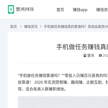
首页
赚钱app
赚钱资
首页
赚钱资讯
手机做任务赚钱真的靠谱吗？高收益悬赏AP
手机做任务赚钱真
慧鸿
20
“手机做任务赚钱靠谱吗？”“零投入日赚百元是真的
就靠谱！ 2026 年实测赏帮赚、趣闲赚、企鹅互助、秒
现，适合各类人群兼职增收。