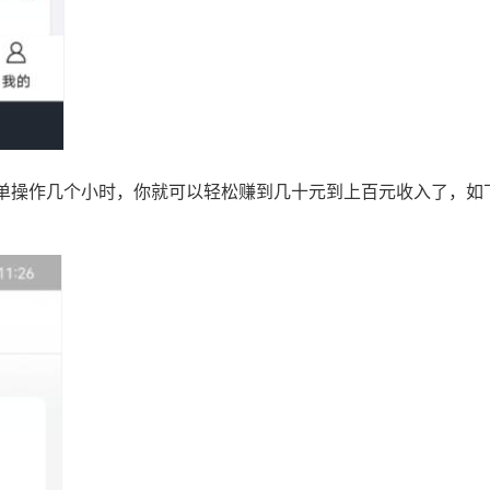
单操作几个小时，你就可以轻松赚到几十元到上百元收入了，如