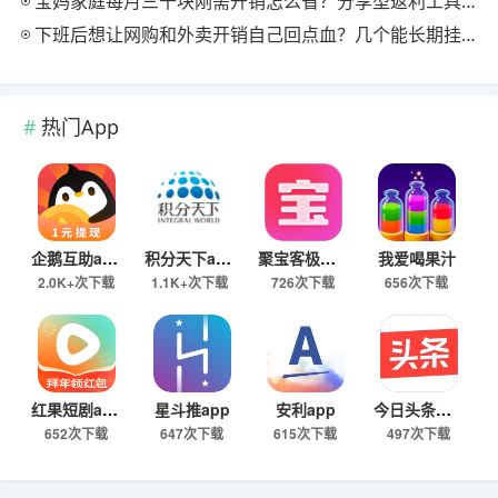
宝妈家庭每月三千块刚需开销怎么省？分享型返利工具这样搭最舒服
下班后想让网购和外卖开销自己回点血？几个能长期挂机的返利入口实测
热门App
企鹅互助app
积分天下app
聚宝客极速版
我爱喝果汁
2.0K+次下载
1.1K+次下载
726次下载
656次下载
红果短剧app
星斗推app
安利app
今日头条极速版下载
652次下载
647次下载
615次下载
497次下载