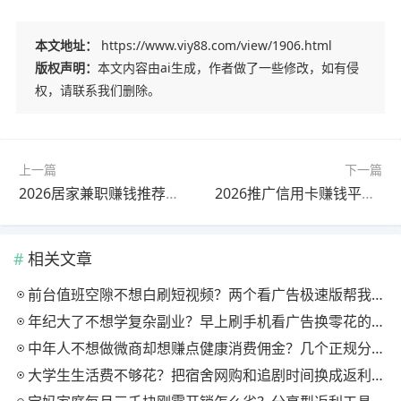
本文地址：
https://www.viy88.com/view/1906.html
版权声明：
本文内容由ai生成，作者做了一些修改，如有侵
权，请联系我们删除。
上一篇
下一篇
2026居家兼职赚钱推荐，不用出门，每天轻松赚70+
2026推广信用卡赚钱平台，高佣金日结，一单赚 300+
相关文章
前台值班空隙不想白刷短视频？两个看广告极速版帮我月回血三百块
年纪大了不想学复杂副业？早上刷手机看广告换零花的两个极速版用法
中年人不想做微商却想赚点健康消费佣金？几个正规分享式返利平台排位
大学生生活费不够花？把宿舍网购和追剧时间换成返利零钱的方法