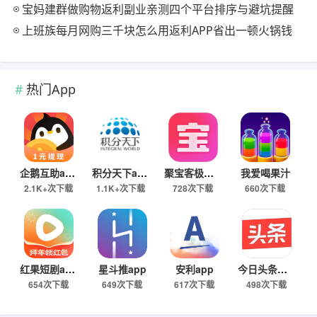
宝妈建群做购物返利副业亲测四个平台排序与避坑提醒
上班族每月网购三千块怎么用返利APP省出一顿火锅钱
热门App
企鹅互助app
积分天下app
聚宝客极速版
我爱喝果汁
2.1K+次下载
1.1K+次下载
728次下载
660次下载
红果短剧app
星斗推app
安利app
今日头条极速版下载
654次下载
649次下载
617次下载
498次下载