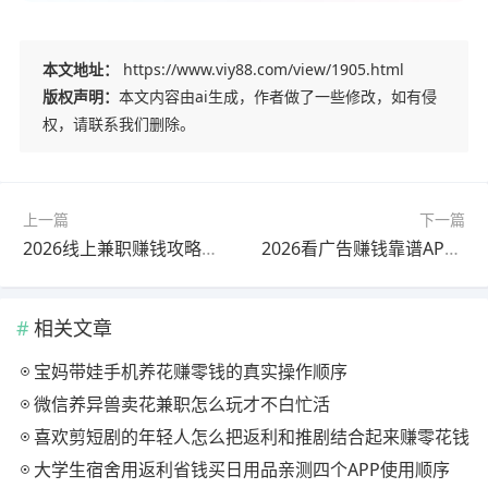
本文地址：
https://www.viy88.com/view/1905.html
版权声明：
本文内容由ai生成，作者做了一些修改，如有侵
权，请联系我们删除。
上一篇
下一篇
2026线上兼职赚钱攻略，零门槛高收益，新手日入100+
2026看广告赚钱靠谱APP，零投入日结，每天轻松赚40+
相关文章
宝妈带娃手机养花赚零钱的真实操作顺序
微信养异兽卖花兼职怎么玩才不白忙活
喜欢剪短剧的年轻人怎么把返利和推剧结合起来赚零花钱
大学生宿舍用返利省钱买日用品亲测四个APP使用顺序