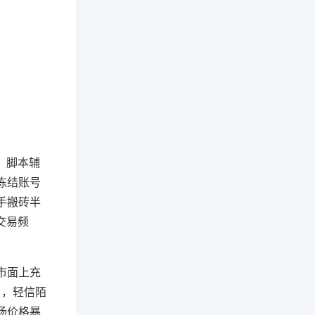
、脚本辅
冻结账号
手搬砖半
交易频
市面上充
引，轻信陌
场价格暴