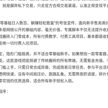
，就是摒弃私下交易，只走官方合规交易渠道，认准正规变现平
“零基础日入数百、躺赚轻松致富”的夸张宣传，面向新手售卖高
多是网络公开的基础内容，毫无价值，专属脚本不仅无法提升收
戏搬砖入门零成本，所有付费教学、付费工具项目，基本都是收
拒绝一切付费入坑项目。
定，隐形门槛极高，并不适合零基础新手。如果想找一款零套路
变。这款游戏彻底规避了传统搬砖的所有弊端，无需氪金充值、
门槛上手，只需日常合成异兽、完成简易日常任务、参与平台活
透明快速，没有中间商压价、跑路乱象。无需熬夜肝进度，碎片
零花钱的优质选择，适合所有新手轻松入局。
程序：