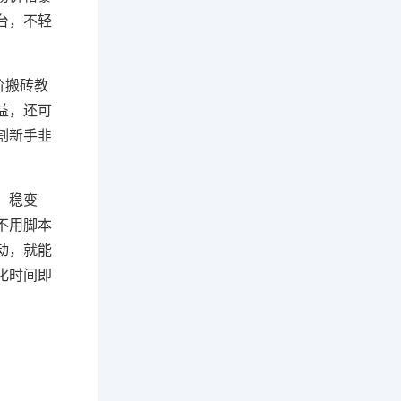
台，不轻
价搬砖教
益，还可
割新手韭
、稳变
不用脚本
动，就能
化时间即