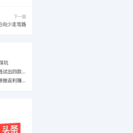
下一篇
方向少走弯路
踩坑
四款能提现的
利赚钱的日常