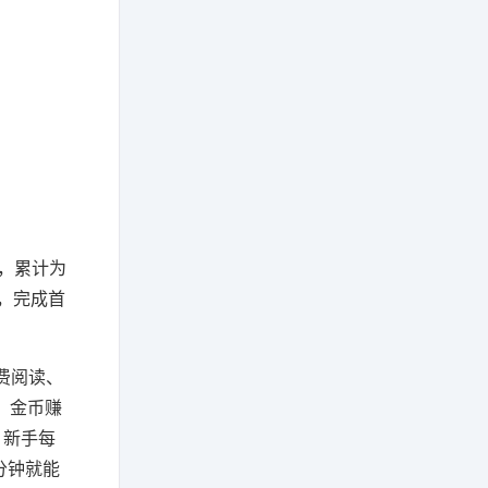
户，累计为
，完成首
费阅读、
，金币赚
，新手每
分钟就能