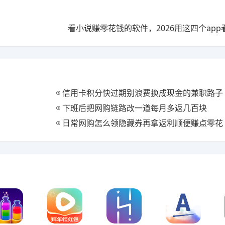
看小说赚零花钱的软件，2026用这四个ap
信用卡积分快过期别浪费换成现金的兼职路子
下班后把网购链路改一道每月多返几百块
日常网购怎么领隐藏券再拿返利顺便赚点零花