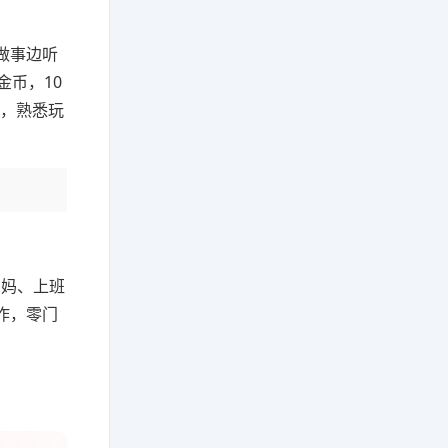
做事边听
币，10
励，熟悉玩
宝妈、上班
作，零门