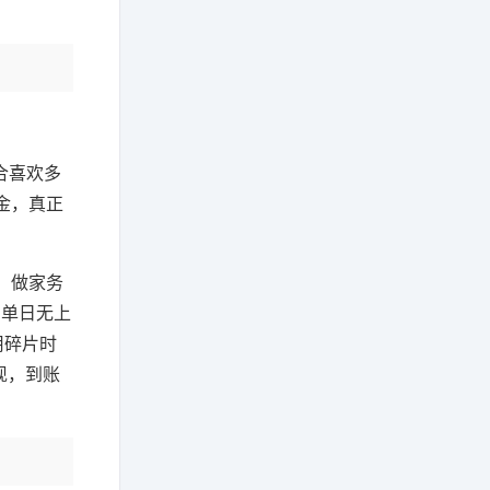
合喜欢多
金，真正
、做家务
，单日无上
用碎片时
现，到账