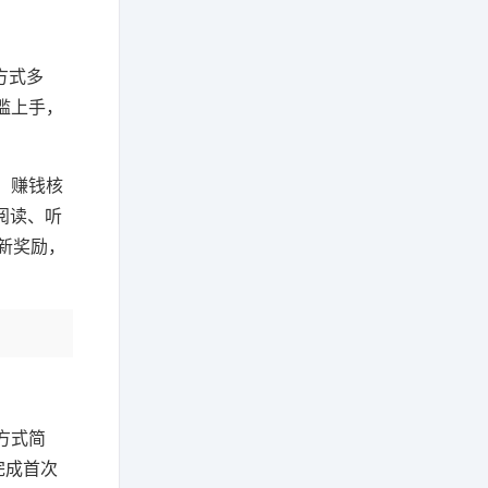
方式多
槛上手，
。赚钱核
阅读、听
拉新奖励，
方式简
完成首次